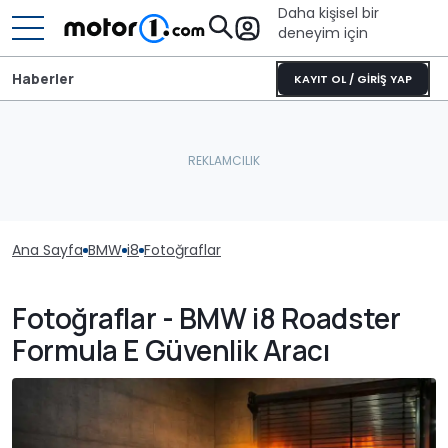
Daha kişisel bir
deneyim için
Haberler
KAYIT OL / GİRİŞ YAP
Ana Sayfa
BMW
i8
Fotoğraflar
Fotoğraflar - BMW i8 Roadster
Formula E Güvenlik Aracı