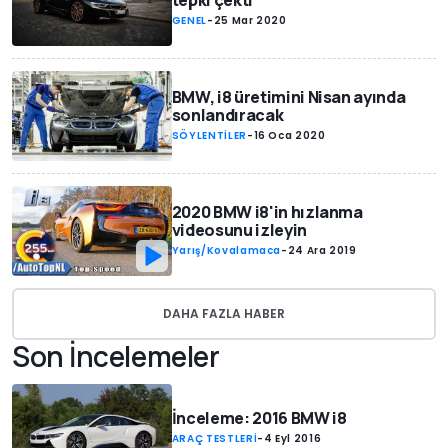
tepki çekti
GENEL
-
25 Mar 2020
BMW, i8 üretimini Nisan ayında
sonlandıracak
SÖYLENTİLER
-
16 Oca 2020
2020 BMW i8'in hızlanma
videosunu izleyin
Yarış/Kovalamaca
-
24 Ara 2019
DAHA FAZLA HABER
Son İncelemeler
İnceleme: 2016 BMW i8
ARAÇ TESTLERİ
-
4 Eyl 2016