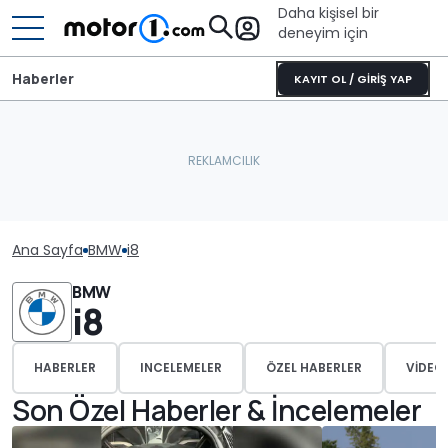
Daha kişisel bir
deneyim için
Haberler
KAYIT OL / GİRİŞ YAP
Ana Sayfa
BMW
i8
BMW
i8
HABERLER
INCELEMELER
ÖZEL HABERLER
VIDEO
Son Özel Haberler & İncelemeler