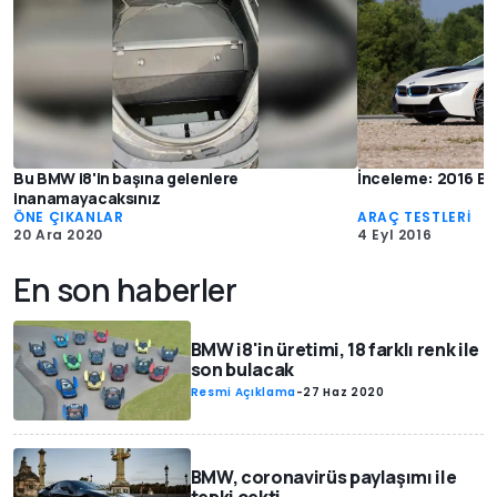
Bu BMW i8'in başına gelenlere
İnceleme: 2016 B
inanamayacaksınız
ÖNE ÇIKANLAR
ARAÇ TESTLERİ
20 Ara 2020
4 Eyl 2016
En son haberler
BMW i8'in üretimi, 18 farklı renk ile
son bulacak
Resmi Açıklama
-
27 Haz 2020
BMW, coronavirüs paylaşımı ile