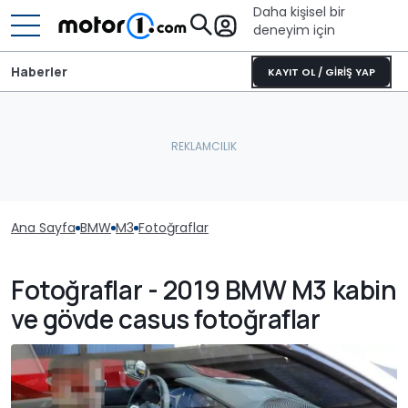
Daha kişisel bir
deneyim için
Haberler
KAYIT OL / GİRİŞ YAP
Ana Sayfa
BMW
M3
Fotoğraflar
Fotoğraflar - 2019 BMW M3 kabin
ve gövde casus fotoğraflar