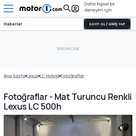
Daha kişisel bir
deneyim için
Haberler
KAYIT OL / GİRİŞ YAP
Ana Sayfa
Lexus
LC Hybrid
Fotoğraflar
Fotoğraflar - Mat Turuncu Renkli
Lexus LC 500h