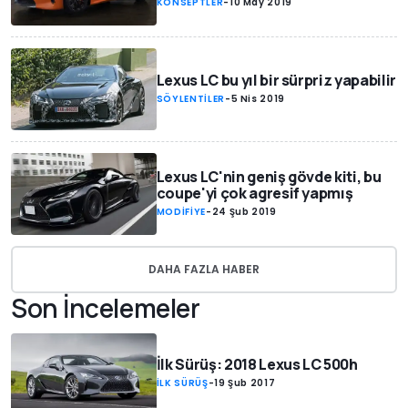
KONSEPTLER
-
10 May 2019
Lexus LC bu yıl bir sürpriz yapabilir
SÖYLENTİLER
-
5 Nis 2019
Lexus LC'nin geniş gövde kiti, bu
coupe'yi çok agresif yapmış
MODİFİYE
-
24 Şub 2019
DAHA FAZLA HABER
Son İncelemeler
İlk Sürüş: 2018 Lexus LC 500h
İLK SÜRÜŞ
-
19 Şub 2017