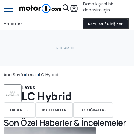
Daha kişisel bir
deneyim için
Haberler
KAYIT OL / GİRİŞ YAP
Ana Sayfa
Lexus
LC Hybrid
Lexus
LC Hybrid
HABERLER
INCELEMELER
FOTOĞRAFLAR
Son Özel Haberler & İncelemeler