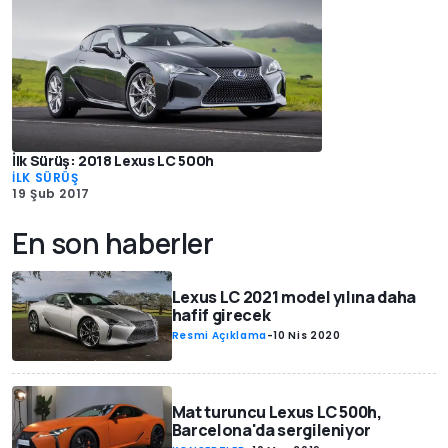
İlk Sürüş: 2018 Lexus LC 500h
İLK SÜRÜŞ
19 Şub 2017
En son haberler
Lexus LC 2021 model yılına daha
hafif girecek
Resmi Açıklama
-
10 Nis 2020
Mat turuncu Lexus LC 500h,
Barcelona'da sergileniyor