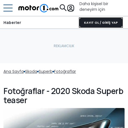
Daha kişisel bir
deneyim için
Haberler
KAYIT OL / GİRİŞ YAP
Ana Sayfa
Skoda
Superb
Fotoğraflar
Fotoğraflar - 2020 Skoda Superb
teaser