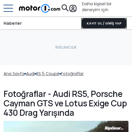
Daha kişisel bir
deneyim için
Haberler
KAYIT OL / GİRİŞ YAP
Ana Sayfa
Audi
RS 5 Coupé
Fotoğraflar
Fotoğraflar - Audi RS5, Porsche
Cayman GTS ve Lotus Exige Cup
430 Drag Yarışında