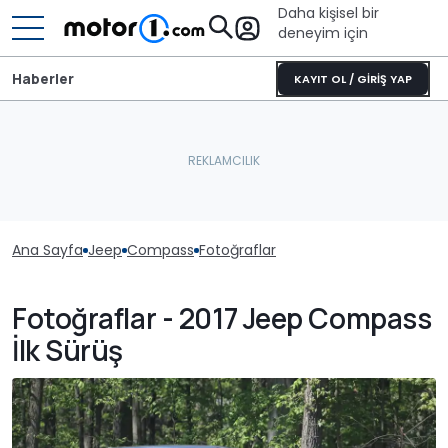
Daha kişisel bir
deneyim için
Haberler
KAYIT OL / GİRİŞ YAP
Ana Sayfa
Jeep
Compass
Fotoğraflar
Fotoğraflar - 2017 Jeep Compass
İlk Sürüş