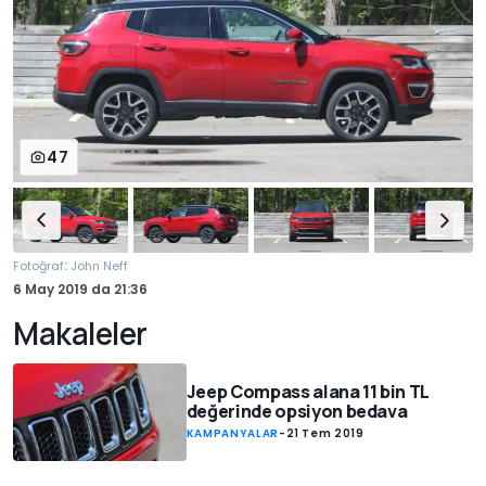
47
:
Fotoğraf
John Neff
6 May 2019
da
21:36
Makaleler
Jeep Compass alana 11 bin TL
değerinde opsiyon bedava
KAMPANYALAR
-
21 Tem 2019