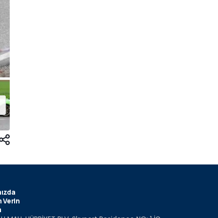
ızda
 Verin
m