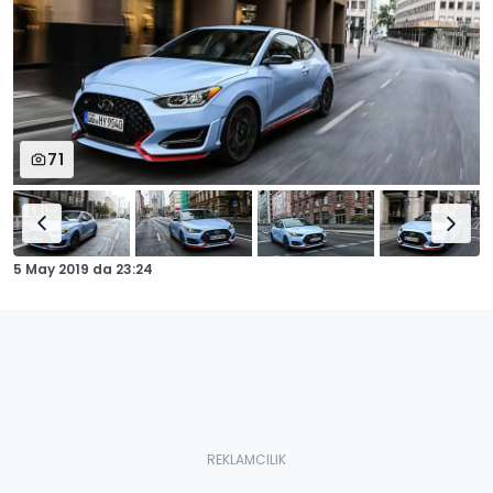
71
5 May 2019
da
23:24