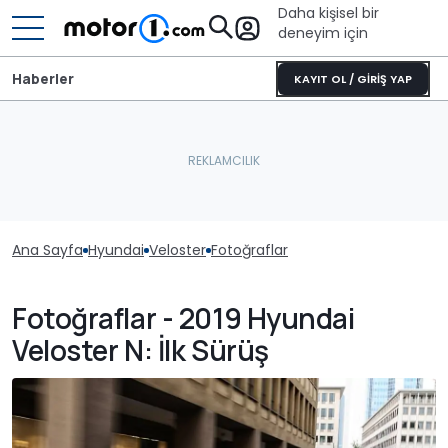
Daha kişisel bir
deneyim için
Haberler
KAYIT OL / GİRİŞ YAP
Ana Sayfa
Hyundai
Veloster
Fotoğraflar
Fotoğraflar - 2019 Hyundai
Veloster N: İlk Sürüş