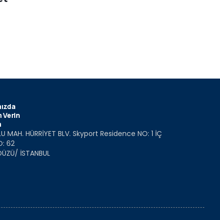
ızda
 Verin
m
U MAH. HÜRRİYET BLV. Skyport Residence NO: 1 İÇ
O: 62
DÜZÜ/ İSTANBUL