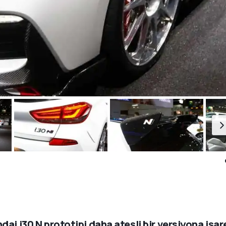
dai i30 N prototipi daha ateşli bir versiyona işar