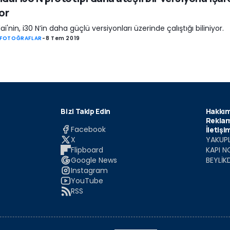
or
i'nin, i30 N’in daha güçlü versiyonları üzerinde çalıştığı biliniyor.
 FOTOĞRAFLAR
-
8 Tem 2019
Bizi Takip Edin
Hakkım
Reklam
Facebook
İletişi
X
YAKUPL
Flipboard
KAPI N
Google News
BEYLİK
Instagram
YouTube
RSS