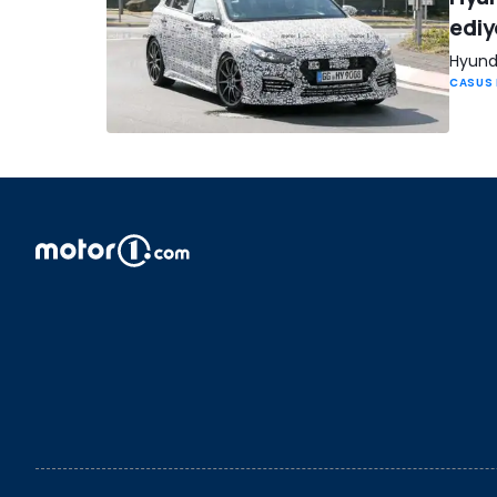
ediy
Hyunda
CASUS