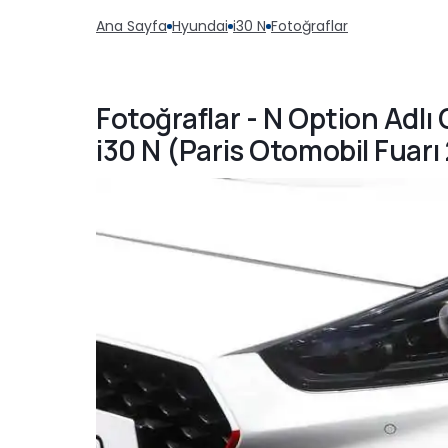
Ana Sayfa
Hyundai
i30 N
Fotoğraflar
Fotoğraflar - N Option Adlı
i30 N (Paris Otomobil Fuarı