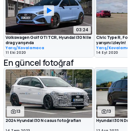
03:24
Volkswagen Golf GTI TCR, Hyundai i30 N ile
Civic Type R, Foc
drag yarışında
yarışını izleyin!
Yarış/Kovalamaca
Yarış/Kovalama
11 Eki 2020
14 Eyl 2020
En güncel fotoğraf
13
13
2024 Hyundai i30 N casus fotoğrafları
Hyundai i30 N Dri
14 Tem 2023
12 Ara 2022