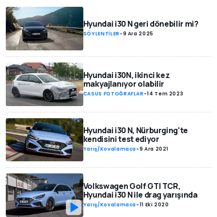
Hyundai i30 N geri dönebilir mi?
SÖYLENTİLER
-
9 Ara 2025
Hyundai i30N, ikinci kez
makyajlanıyor olabilir
CASUS FOTOĞRAFLAR
-
14 Tem 2023
Hyundai i30 N, Nürburging'te
kendisini test ediyor
Yarış/Kovalamaca
-
9 Ara 2021
Volkswagen Golf GTI TCR,
Hyundai i30 N ile drag yarışında
Yarış/Kovalamaca
-
11 Eki 2020