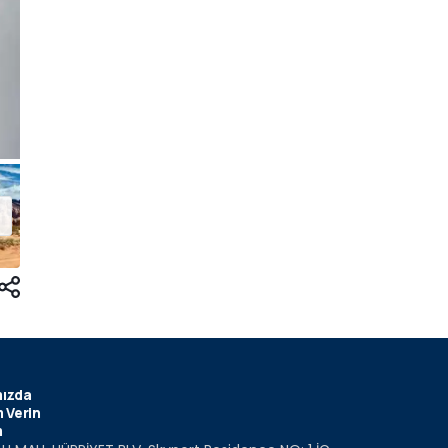
ızda
 Verin
m