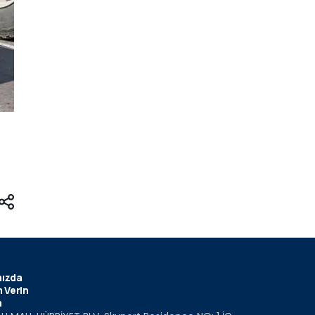
ızda
 Verin
m