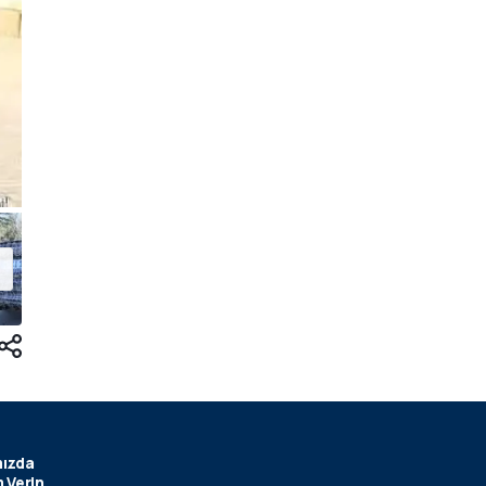
ızda
 Verin