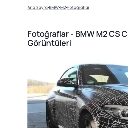
Ana Sayfa
BMW
M2
Fotoğraflar
Fotoğraflar - BMW M2 CS 
Görüntüleri