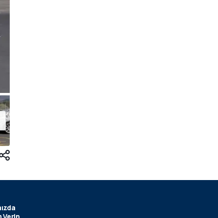
ızda
 Verin