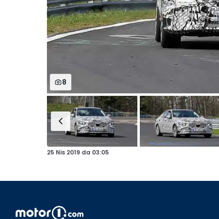
8
25 Nis 2019
da
03:05