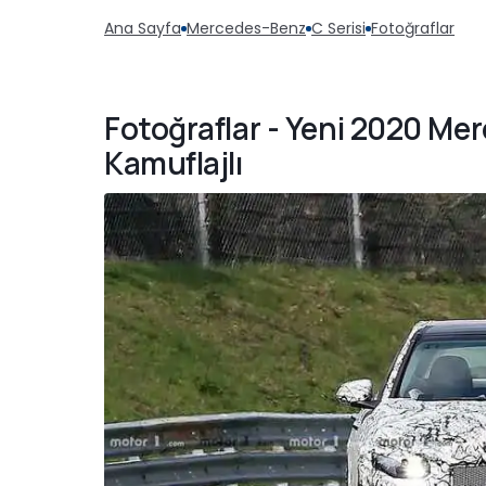
Ana Sayfa
Mercedes-Benz
C Serisi
Fotoğraflar
Fotoğraflar - Yeni 2020 Me
Kamuflajlı