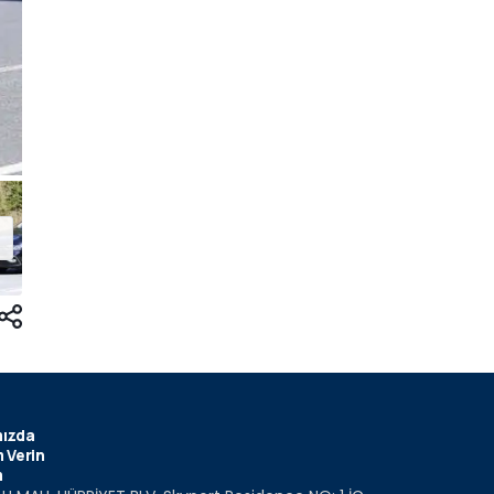
ızda
 Verin
m