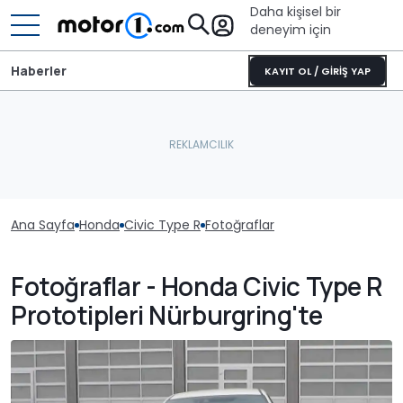
Daha kişisel bir
deneyim için
Haberler
KAYIT OL / GİRİŞ YAP
Ana Sayfa
Honda
Civic Type R
Fotoğraflar
Fotoğraflar - Honda Civic Type R
Prototipleri Nürburgring'te