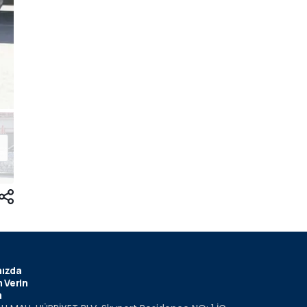
ızda
 Verin
m