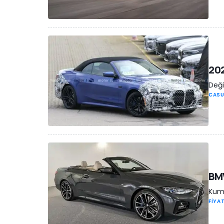
202
Deği
CASU
BMW
Kuma
FİYAT