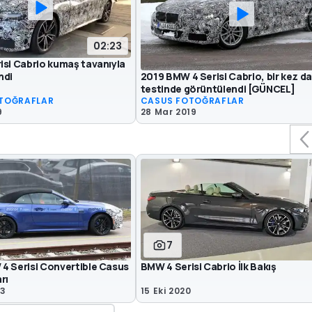
02:23
isi Cabrio kumaş tavanıyla
2019 BMW 4 Serisi Cabrio, bir kez da
ndi
testinde görüntülendi [GÜNCEL]
TOĞRAFLAR
CASUS FOTOĞRAFLAR
9
28 Mar 2019
7
4 Serisi Convertible Casus
BMW 4 Serisi Cabrio İlk Bakış
rı
23
15 Eki 2020