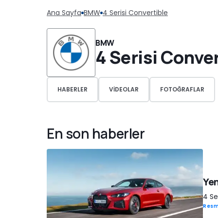
Ana Sayfa
BMW
4 Serisi Convertible
BMW
4 Serisi Conver
HABERLER
VIDEOLAR
FOTOĞRAFLAR
En son haberler
Yen
4 Se
Resm