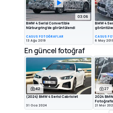
03:06
BMW 4 Serisi Convertible
BMW 4 Ser
Nürburgring’de görüntülendi
görüntüle
CASUS FOTOĞRAFLAR
CASUS FO
13 Ağu 2019
6 May 201
En güncel fotoğraf
42
27
(2024) BMW 4 Serisi Cabriolet
2024 BMW 
Fotoğrafla
31 Oca 2024
21 Mar 20