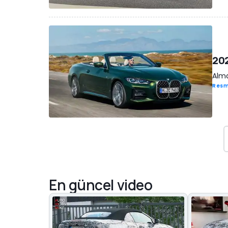
202
Alma
Resm
En güncel video