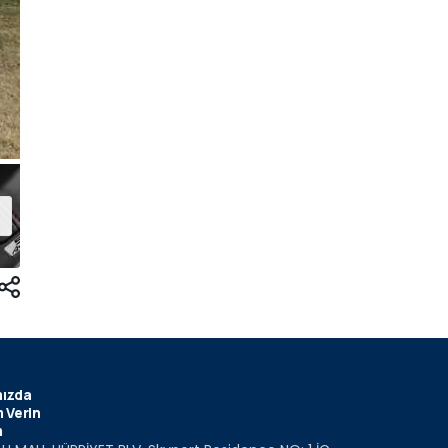
ızda
 Verin
m