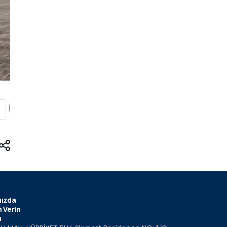
ızda
 Verin
m