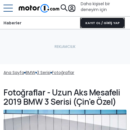
Daha kişisel bir
deneyim için
Haberler
KAYIT OL / GİRİŞ YAP
Ana Sayfa
BMW
3 Serisi
Fotoğraflar
Fotoğraflar - Uzun Aks Mesafeli
2019 BMW 3 Serisi (Çin'e Özel)