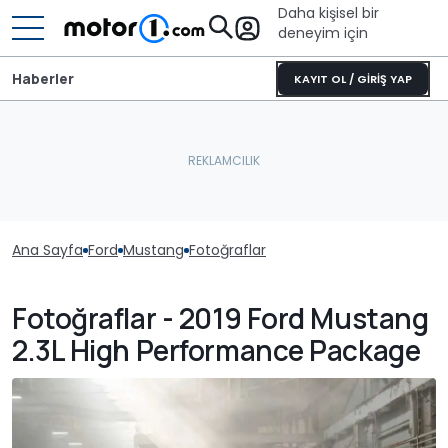
Daha kişisel bir
deneyim için
Haberler
KAYIT OL / GİRİŞ YAP
Ana Sayfa
Ford
Mustang
Fotoğraflar
Fotoğraflar - 2019 Ford Mustang
2.3L High Performance Package