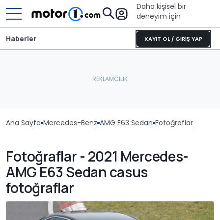
Daha kişisel bir
deneyim için
Haberler
KAYIT OL / GİRİŞ YAP
Ana Sayfa
Mercedes-Benz
AMG E63 Sedan
Fotoğraflar
Fotoğraflar - 2021 Mercedes-
AMG E63 Sedan casus
fotoğraflar