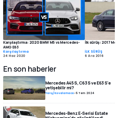
Karşılaştırma: 2020 BMW M5 vs Mercedes-
İlk sürüş: 2017 M
AMG E63
Karşılaştırma
İLK SÜRÜŞ
24 Haz 2020
6 Ara 2016
En son haberler
Mercedes A45 S, C63 S ve E63 S'e
yetişebilir mi?
Yarış/Kovalamaca
-
5 Tem 2024
Mercedes-Benz E-Serisi Estate