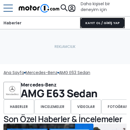
Daha kişisel bir
deneyim için
Haberler
KAYIT OL / GİRİŞ YAP
Ana Sayfa
Mercedes-Benz
AMG E63 Sedan
Mercedes-Benz
AMG E63 Sedan
HABERLER
INCELEMELER
VIDEOLAR
FOTOĞRAFL
Son Özel Haberler & İncelemeler