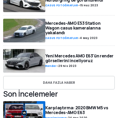
Nürburgring'de görüntülendi
CASUS FOTOĞRAFLAR
-
15 Haz 2023
Mercedes-AMG E53 Station
Wagon casus kameralarına
yakalandı
CASUS FOTOĞRAFLAR
-
4 May 2023
Yeni Mercedes AMG E63'ün render
görsellerini inceliyoruz
Render
-
29 Nis 2023
DAHA FAZLA HABER
Son İncelemeler
Karşılaştırma: 2020 BMW M5 vs
Mercedes-AMG E63
Karşılaştırma
-
24 Haz 2020