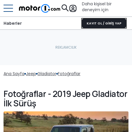
Daha kişisel bir
deneyim için
Haberler
KAYIT OL / GİRİŞ YAP
Ana Sayfa
Jeep
Gladiator
Fotoğraflar
Fotoğraflar - 2019 Jeep Gladiator
İlk Sürüş