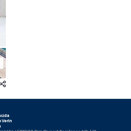
ızda
 Verin
m