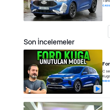
Tanı
CASU
Son İncelemeler
For
C se
Kuga
NEDE