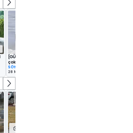
00:05
|
[GÜNCEL] Ford, sözünü verdiği pek
çok modeli 2 Nisan'da tanıtabilir
SÖYLENTİLER
28 Mar 2019
13
13