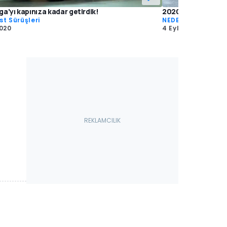
ga'yı kapınıza kadar getirdik!
2020 Ford Kuga 1.5
st Sürüşleri
NEDEN ALMALI?
2020
4 Eyl 2020