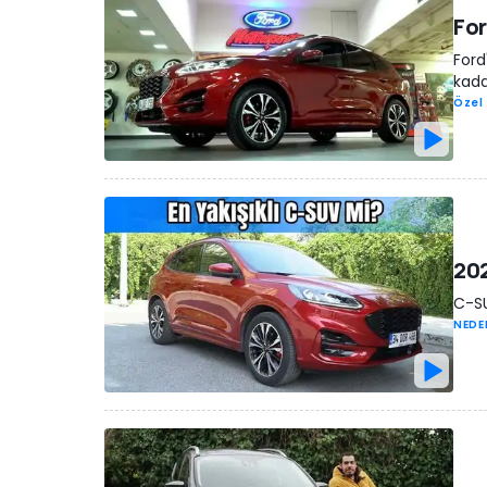
For
Ford
kada
Özel 
202
C-SU
NEDE