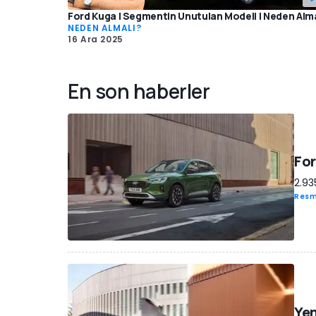
Ford Kuga | Segmentin Unutulan Modeli | Neden Alma
NEDEN ALMALI?
16 Ara 2025
En son haberler
For
2.93
Resm
Yen