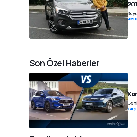
201
Boyu
NEDE
Son Özel Haberler
Kar
Geni
Karşı