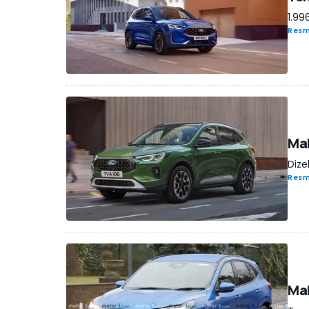
1.99
Resm
Mak
Dize
Resm
Mak