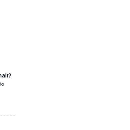
alı?
da