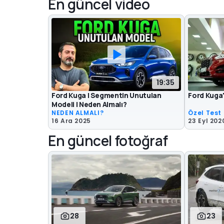
En güncel video
19:35
Ford Kuga | Segmentin Unutulan
Ford Kuga'
Modeli | Neden Almalı?
NEDEN ALMALI?
Özel Test 
16 Ara 2025
23 Eyl 202
En güncel fotoğraf
28
23