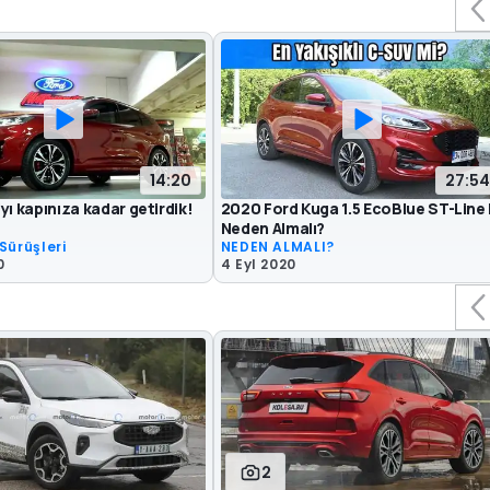
14:20
27:54
yı kapınıza kadar getirdik!
2020 Ford Kuga 1.5 EcoBlue ST-Line 
Neden Almalı?
Sürüşleri
NEDEN ALMALI?
0
4 Eyl 2020
2