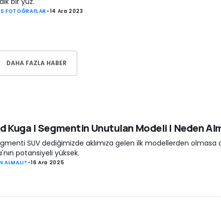
dık bir yüz.
S FOTOĞRAFLAR
-
14 Ara 2023
DAHA FAZLA HABER
d Kuga | Segmentin Unutulan Modeli | Neden Alm
gmenti SUV dediğimizde aklımıza gelen ilk modellerden olmasa 
'nın potansiyeli yüksek.
N ALMALI?
-
16 Ara 2025