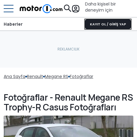
Daha kişisel bir
deneyim için
Haberler
KAYIT OL / GİRİŞ YAP
Ana Sayfa
Renault
Megane RS
Fotoğraflar
Fotoğraflar - Renault Megane RS
Trophy-R Casus Fotoğrafları