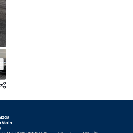
ızda
 Verin
m