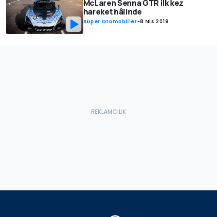
McLaren Senna GTR ilk kez
hareket hâlinde
Süper Otomobiller
-
8 Nis 2019