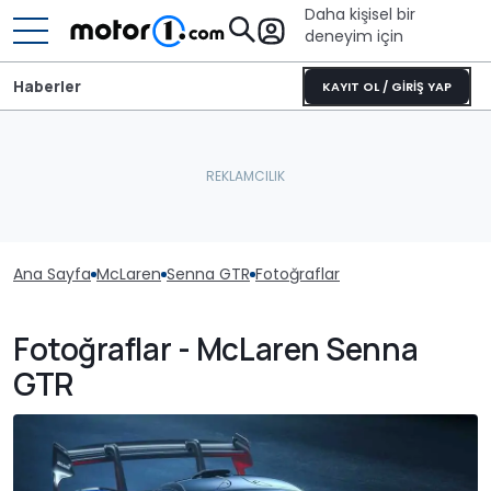
Daha kişisel bir
deneyim için
Haberler
KAYIT OL / GİRİŞ YAP
Ana Sayfa
McLaren
Senna GTR
Fotoğraflar
Fotoğraflar - McLaren Senna
GTR