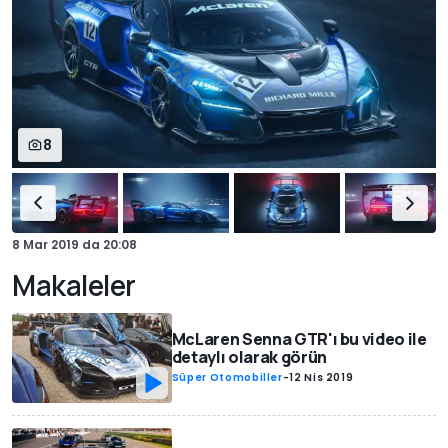
8
8 Mar 2019
da
20:08
Makaleler
McLaren Senna GTR'ı bu video ile
detaylı olarak görün
Süper Otomobiller
-
12 Nis 2019