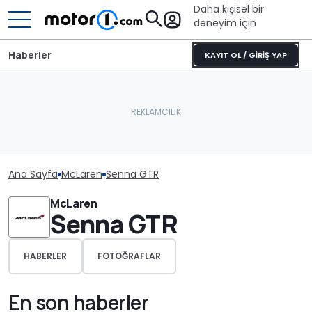
Daha kişisel bir
deneyim için
Haberler
KAYIT OL / GİRİŞ YAP
Ana Sayfa
McLaren
Senna GTR
McLaren
Senna GTR
HABERLER
FOTOĞRAFLAR
En son haberler