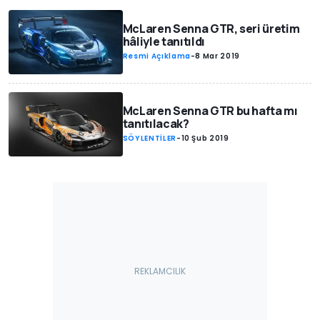
McLaren Senna GTR, seri üretim
hâliyle tanıtıldı
Resmi Açıklama
-
8 Mar 2019
McLaren Senna GTR bu hafta mı
tanıtılacak?
SÖYLENTİLER
-
10 Şub 2019