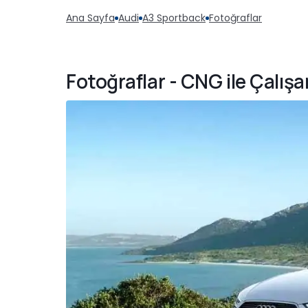
Ana Sayfa
Audi
A3 Sportback
Fotoğraflar
Fotoğraflar - CNG ile Çalı