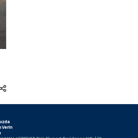
ızda
 Verin
m