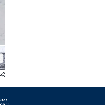
ızda
 Verin