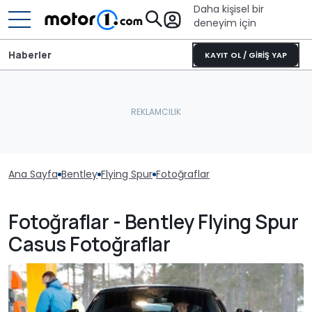
Daha kişisel bir
deneyim için
Haberler
KAYIT OL / GİRİŞ YAP
Ana Sayfa
Bentley
Flying Spur
Fotoğraflar
Fotoğraflar - Bentley Flying Spur
Casus Fotoğraflar