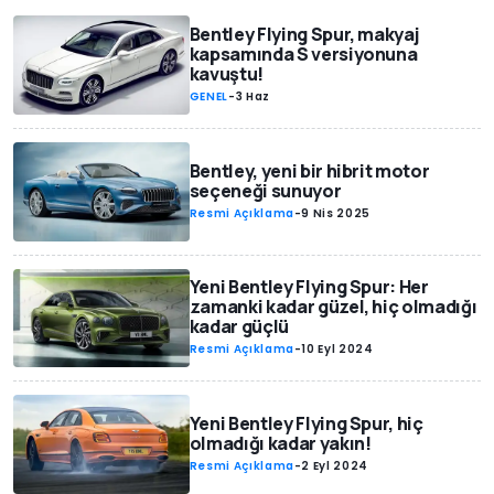
Bentley Flying Spur, makyaj
kapsamında S versiyonuna
kavuştu!
GENEL
-
3 Haz
Bentley, yeni bir hibrit motor
seçeneği sunuyor
Resmi Açıklama
-
9 Nis 2025
Yeni Bentley Flying Spur: Her
zamanki kadar güzel, hiç olmadığı
kadar güçlü
Resmi Açıklama
-
10 Eyl 2024
Yeni Bentley Flying Spur, hiç
olmadığı kadar yakın!
Resmi Açıklama
-
2 Eyl 2024