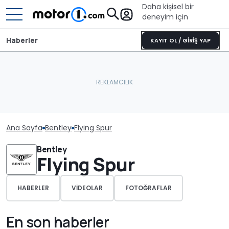
Daha kişisel bir
deneyim için
Haberler
KAYIT OL / GİRİŞ YAP
Ana Sayfa
Bentley
Flying Spur
Bentley
Flying Spur
HABERLER
VIDEOLAR
FOTOĞRAFLAR
En son haberler