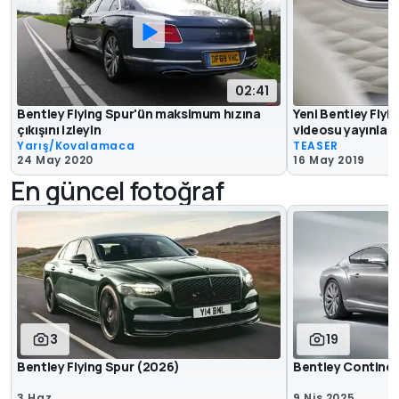
02:41
Bentley Flying Spur'ün maksimum hızına
Yeni Bentley Flyi
çıkışını izleyin
videosu yayınlan
Yarış/Kovalamaca
TEASER
24 May 2020
16 May 2019
En güncel fotoğraf
3
19
Bentley Flying Spur (2026)
Bentley Continen
3 Haz
9 Nis 2025