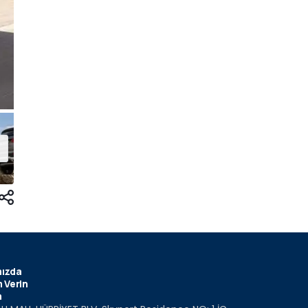
ızda
 Verin
m