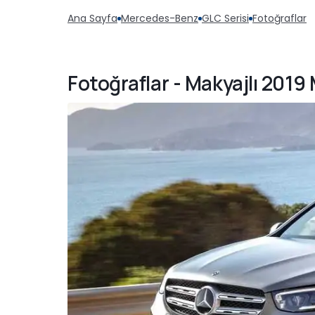
Ana Sayfa
Mercedes-Benz
GLC Serisi
Fotoğraflar
Fotoğraflar - Makyajlı 201