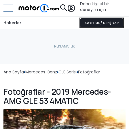
Daha kişisel bir
deneyim için
Haberler
KAYIT OL / GİRİŞ YAP
Ana Sayfa
Mercedes-Benz
GLE Serisi
Fotoğraflar
Fotoğraflar - 2019 Mercedes-
AMG GLE 53 4MATIC