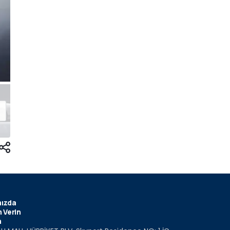
ızda
 Verin
m