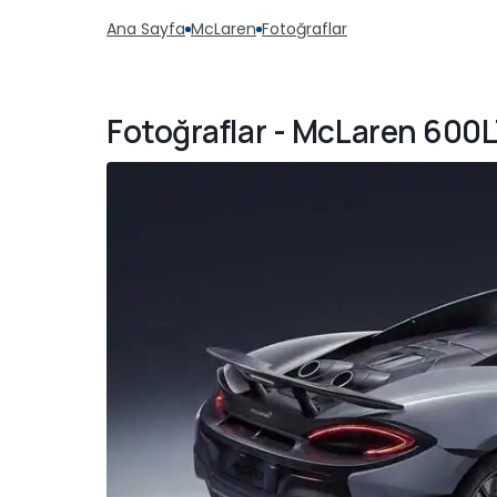
Ana Sayfa
McLaren
Fotoğraflar
Fotoğraflar - McLaren 600