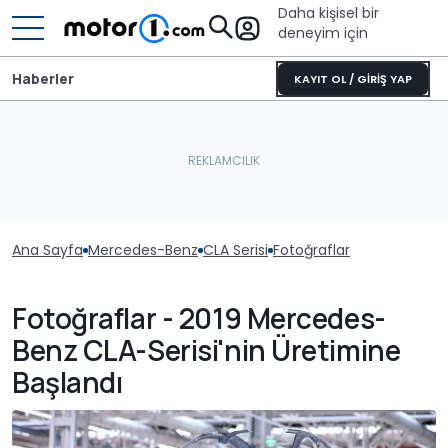
Daha kişisel bir
deneyim için
Haberler
KAYIT OL / GİRİŞ YAP
Ana Sayfa
Mercedes-Benz
CLA Serisi
Fotoğraflar
Fotoğraflar - 2019 Mercedes-
Benz CLA-Serisi'nin Üretimine
Başlandı