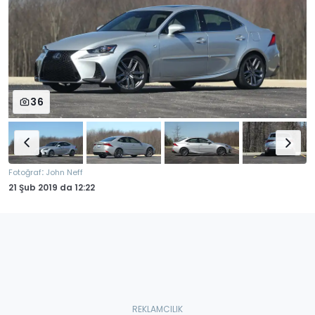
36
:
Fotoğraf
John Neff
21 Şub 2019
da
12:22