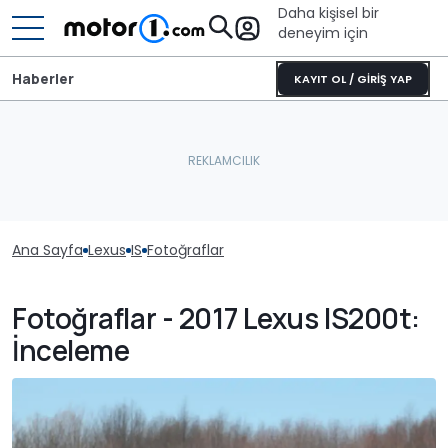
Daha kişisel bir
deneyim için
Haberler
KAYIT OL / GİRİŞ YAP
Ana Sayfa
Lexus
IS
Fotoğraflar
Fotoğraflar - 2017 Lexus IS200t:
İnceleme