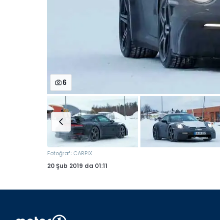
6
:
Fotoğraf
CARPIX
20 Şub 2019
da
01:11