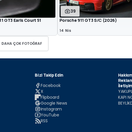
39
1 GT3 Earls Court 51
Porsche 911 GT3 S/C (2026)
14 Nis
DAHA ÇOK FOTOĞRAF
Bizi Takip Edin
Hakkım
Reklam
Facebook
İletişi
X
YAKUPL
Flipboard
KAPI N
Google News
BEYLİK
Instagram
YouTube
RSS