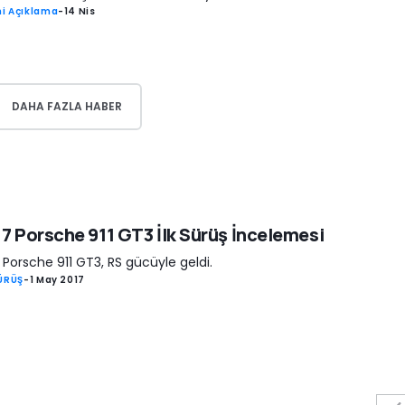
i Açıklama
-
14 Nis
DAHA FAZLA HABER
7 Porsche 911 GT3 İlk Sürüş İncelemesi
 Porsche 911 GT3, RS gücüyle geldi.
SÜRÜŞ
-
1 May 2017