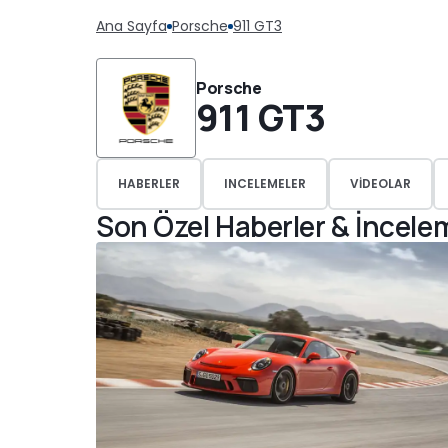
Ana Sayfa
Porsche
911 GT3
Porsche
911 GT3
HABERLER
INCELEMELER
VIDEOLAR
Son Özel Haberler & İncele