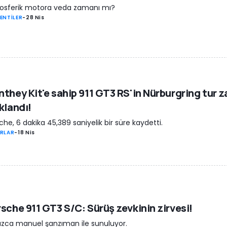
osferik motora veda zamanı mı?
ENTİLER
-
28 Nis
they Kit'e sahip 911 GT3 RS'in Nürburgring tur 
klandı!
che, 6 dakika 45,389 saniyelik bir süre kaydetti.
RLAR
-
18 Nis
sche 911 GT3 S/C: Sürüş zevkinin zirvesi!
ızca manuel şanzıman ile sunuluyor.