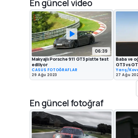
En güncel video
06:39
Makyajlı Porsche 911 GT3 pistte test
Baba ve oğ
ediliyor
GT3 vs GT
CASUS FOTOĞRAFLAR
Yarış/Ko
29 Ağu 2023
27 Ağu 20
En güncel fotoğraf