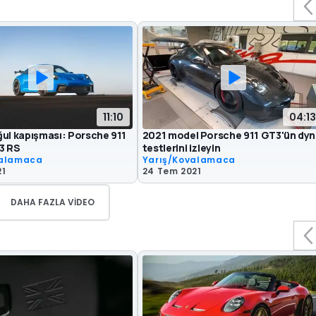
11:10
04:13
ul kapışması: Porsche 911
2021 model Porsche 911 GT3'ün dy
3 RS
testlerini izleyin
valamaca
Yarış/Kovalamaca
21
24 Tem 2021
DAHA FAZLA VIDEO