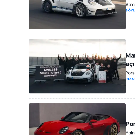
Atm
SÖYL
Man
açı
Pors
REKO
Por
Yaln