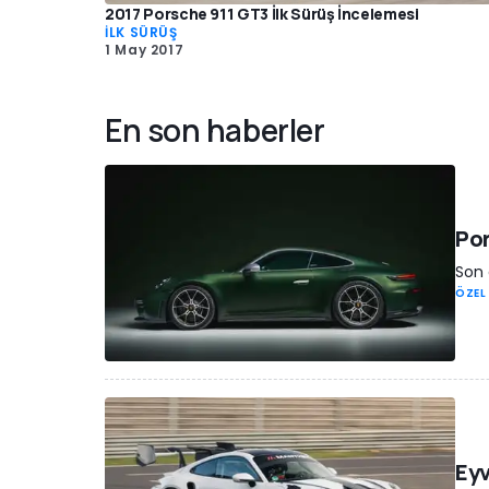
2017 Porsche 911 GT3 İlk Sürüş İncelemesi
İLK SÜRÜŞ
1 May 2017
En son haberler
Por
Son 
ÖZEL
Eyv