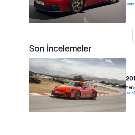
Resm
Son İncelemeler
201
Yeni
İLK 