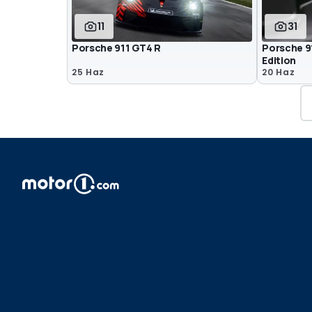
11
31
Porsche 911 GT4 R
Porsche 91
Edition
25 Haz
20 Haz