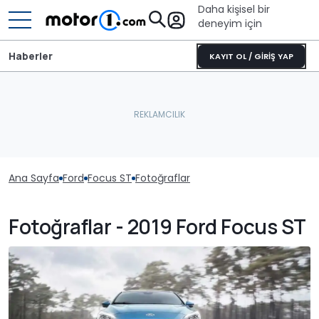
Daha kişisel bir
deneyim için
Haberler
KAYIT OL / GİRİŞ YAP
Ana Sayfa
Ford
Focus ST
Fotoğraflar
Fotoğraflar - 2019 Ford Focus ST