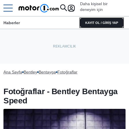
Daha kişisel bir
deneyim için
Haberler
KAYIT OL / GİRİŞ YAP
Ana Sayfa
Bentley
Bentayga
Fotoğraflar
Fotoğraflar - Bentley Bentayga
Speed