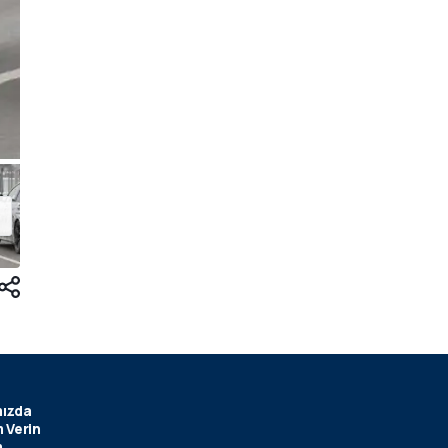
ızda
 Verin
m