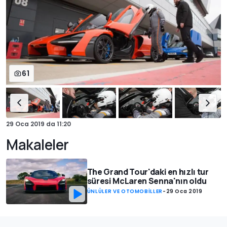
61
29 Oca 2019
da
11:20
Makaleler
The Grand Tour'daki en hızlı tur
süresi McLaren Senna'nın oldu
ÜNLÜLER VE OTOMOBİLLER
-
29 Oca 2019