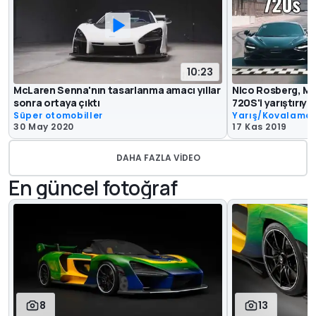
10:23
McLaren Senna'nın tasarlanma amacı yıllar
Nico Rosberg, Mc
sonra ortaya çıktı
720S'i yarıştırıyo
Süper otomobiller
Yarış/Kovalama
30 May 2020
17 Kas 2019
DAHA FAZLA VIDEO
En güncel fotoğraf
8
13