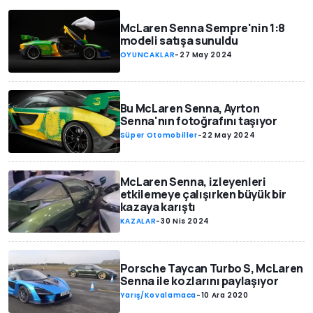
McLaren Senna Sempre'nin 1:8
modeli satışa sunuldu
OYUNCAKLAR
-
27 May 2024
Bu McLaren Senna, Ayrton
Senna'nın fotoğrafını taşıyor
Süper Otomobiller
-
22 May 2024
McLaren Senna, izleyenleri
etkilemeye çalışırken büyük bir
kazaya karıştı
KAZALAR
-
30 Nis 2024
Porsche Taycan Turbo S, McLaren
Senna ile kozlarını paylaşıyor
Yarış/Kovalamaca
-
10 Ara 2020