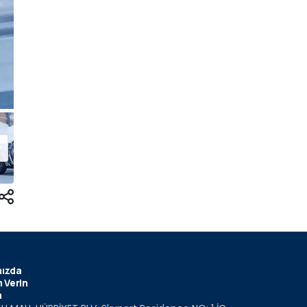
ızda
 Verin
m